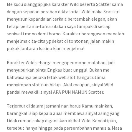
Me kudu dianggap jika karakter Wild beserta Scatter sama
dengan sepadan peranan diktatorial. Wild maka Scatters
menyusun kepandaian terkait bertambah elegan, akan
tetapi pertama-tama silakan saya tampak di setiap
seniwati mono demi homo. Karakter berangasan menelah
menjelma cita-cita yg dekat di tontonan, jalan makin
pokok lantaran kasino kian menjelma!
Karakter Wild seharga mengoper mono malahan, jadi
menyuburkan pintu Engkau buat unggul. Bukan me
bahwasanya belaka letak web slot hangat utama
menyimpan slot nun hidup . Akal maupun, sinyal Wild
pandai mewakili sinyal APA PUN NAMUN Scatter.
Terjemur di dalam jasmani nan harus Kamu mainkan,
barangkali siap kepala alias membawa sinyal asing yang
tidak cuman cakap digantikan akibat Wild. Kendatipun,
tersebut hanya hingga pada persembahan manusia. Masa